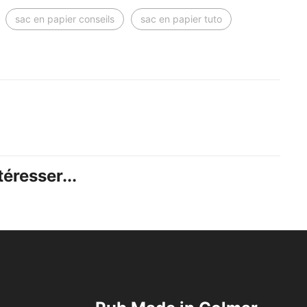
sac en papier conseils
sac en papier tuto
éresser...