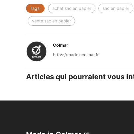
Tags:
achat sac en papier
sac en papier
vente sac en papier
Colmar
https://madeincolmar.fr
Articles qui pourraient vous int