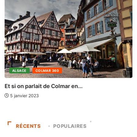
ALSACE
COLMAR 360
C
Et si on parlait de Colmar en...
5 janvier 2023
RÉCENTS
POPULAIRES