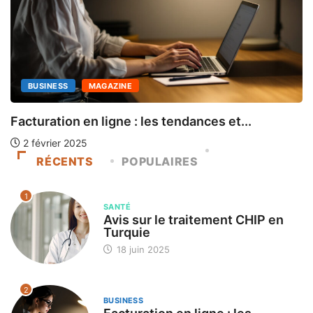
BUSINESS
MAGAZINE
S
Facturation en ligne : les tendances et...
2 février 2025
RÉCENTS
POPULAIRES
1
SANTÉ
Avis sur le traitement CHIP en
Turquie
18 juin 2025
2
BUSINESS