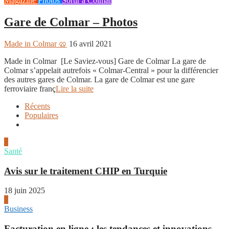
Magazine
Photos
Sortir à Colmar
Gare de Colmar – Photos
Made in Colmar 🥨
16 avril 2021
Made in Colmar [Le Saviez-vous] Gare de Colmar La gare de
Colmar s’appelait autrefois « Colmar-Central » pour la différencier
des autres gares de Colmar. La gare de Colmar est une gare
ferroviaire franç
Lire la suite
Récents
Populaires
1
Santé
Avis sur le traitement CHIP en Turquie
18 juin 2025
2
Business
Facturation en ligne : les tendances et innovations...