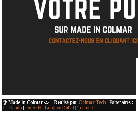
@ Made in Colmar 🥨 | Réalisé par
Colmar Tech
| Partenaires :
La Rando
|
Outwild
|
Bonjour Dubai |
Techout