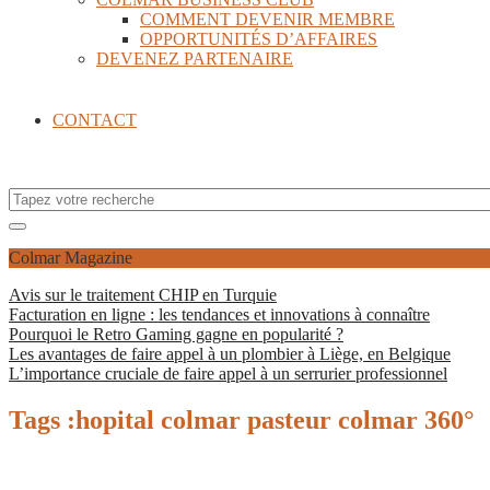
COMMENT DEVENIR MEMBRE
OPPORTUNITÉS D’AFFAIRES
DEVENEZ PARTENAIRE
CONTACT
Colmar Magazine
Avis sur le traitement CHIP en Turquie
Facturation en ligne : les tendances et innovations à connaître
Pourquoi le Retro Gaming gagne en popularité ?
Les avantages de faire appel à un plombier à Liège, en Belgique
L’importance cruciale de faire appel à un serrurier professionnel
Tags :hopital colmar pasteur colmar 360°
Colmar 360