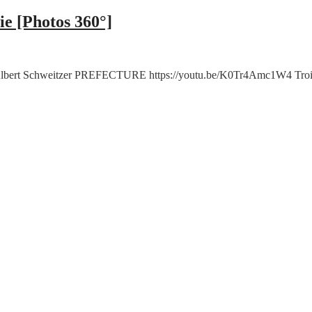
ie [Photos 360°]
bert Schweitzer PREFECTURE https://youtu.be/K0Tr4Amc1W4 Troisièm