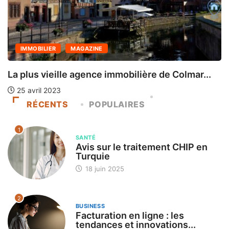
IMMOBILIER
MAGAZINE
La plus vieille agence immobilière de Colmar...
E
25 avril 2023
RÉCENTS
POPULAIRES
1
SANTÉ
Avis sur le traitement CHIP en
Turquie
18 juin 2025
2
BUSINESS
Facturation en ligne : les
tendances et innovations...