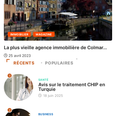
IMMOBILIER
MAGAZINE
La plus vieille agence immobilière de Colmar...
E
25 avril 2023
RÉCENTS
POPULAIRES
1
SANTÉ
Avis sur le traitement CHIP en
Turquie
18 juin 2025
2
BUSINESS